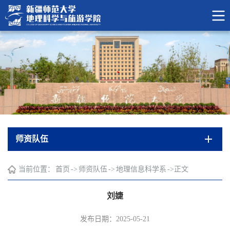
师资队伍
当前位置：
首页
->
师资队伍
->
地理信息科学系
->
正文
刘婕
发布日期：2025-05-21