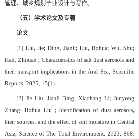
管理、城乡规划毕业设计与写作。
（五）学术论文及专著
论文
[1] Liu, Jie; Ding, Jianli; Liu, Bohua; Wu, Shu;
Han, Zhijuan ; Characteristics of salt dust aerosols and
their transport implications in the Aral Sea, Scientific
Reports, 2025, 15(1).
[2] Jie Liu; Jianli Ding; Xiaohang Li; Junyong
Zhang; Bohua Liu ; Identification of dust aerosols,
their sources, and the effect of soil moisture in Central
Asia, Science of The Total Environment, 2023, 868: