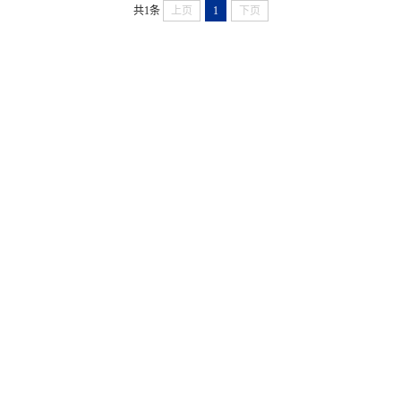
共1条
上页
1
下页