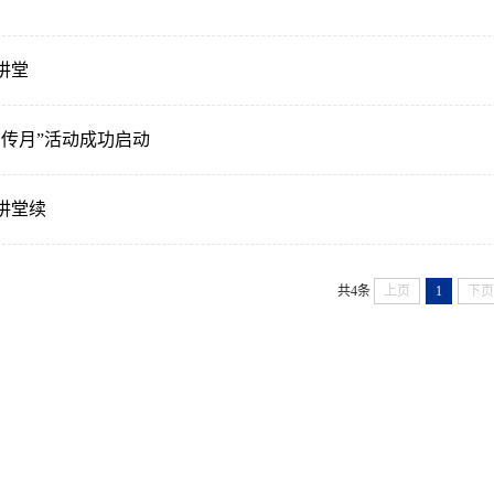
讲堂
宣传月”活动成功启动
讲堂续
共4条
上页
1
下页