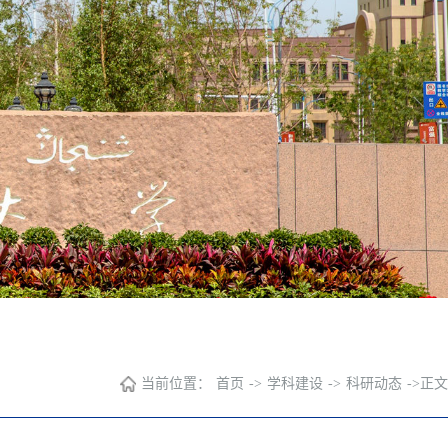
当前位置：
首页
->
学科建设
->
科研动态
->
正文