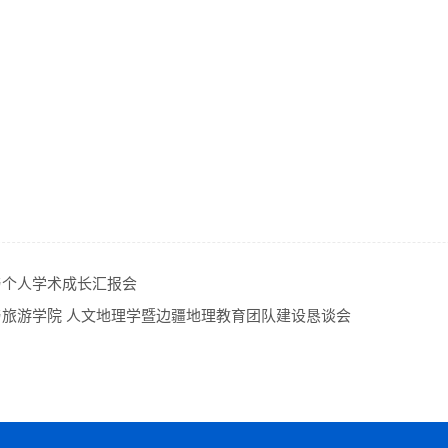
审校：
20
与个人学术成长汇报会
与旅游学院 人文地理学暨边疆地理教育团队建设恳谈会