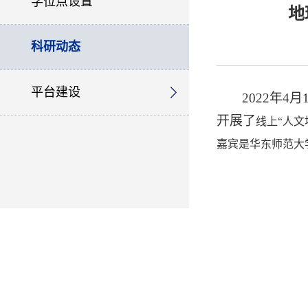
学位点设置
地
科研动态
平台建设
2022
年
4
月
开展了
线上“人
嘉宾是
华东师范大