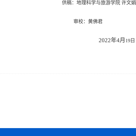
供稿：地理科学与旅游学院 许文娟
黄佛君
22
年
4
月
19
日