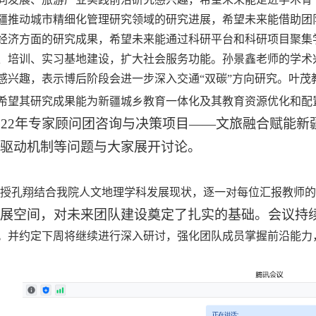
疆推动城市精细化管理研究领域的研究进展，希望未来能借助团
经济方面的研究成果，希望未来能通过科研平台和科研项目聚集
、培训、实习基地建设，扩大社会服务功能。孙景鑫老师的学术
感兴趣，表示博后阶段会进一步深入交通“双碳”方向研究。叶
希望其
研究成果
能
为新疆城乡教育一体化及其教育资源优化和配
022
年专家顾问团咨询与决策项目——文旅融合赋能新
驱动机制等问题与大家展开讨论。
授孔翔结合我院人文地理学科发展现状，
逐一对每位汇报教师
的
展空间，对未来团队建设奠定了扎实的基础。会议持
。
并约定下周将继续进行深入
研讨，
强化团队成员掌握
前沿
能力